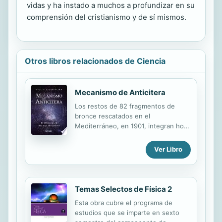
vidas y ha instado a muchos a profundizar en su
comprensión del cristianismo y de sí mismos.
Otros libros relacionados de Ciencia
Mecanismo de Anticitera
Los restos de 82 fragmentos de
bronce rescatados en el
Mediterráneo, en 1901, integran hoy
el mecanismo de Anticitera, un
artefacto arqueológico que pone en
Ver Libro
funcionamiento más de 36
engranajes acomodados en una caja
de madera y retrata prácticas de la
astronomía griega antigua desde
Temas Selectos de Física 2
hace más de 2200 años. Con una
Esta obra cubre el programa de
estructura compleja y desafiante, el
estudios que se imparte en sexto
aparato representa con precisión en