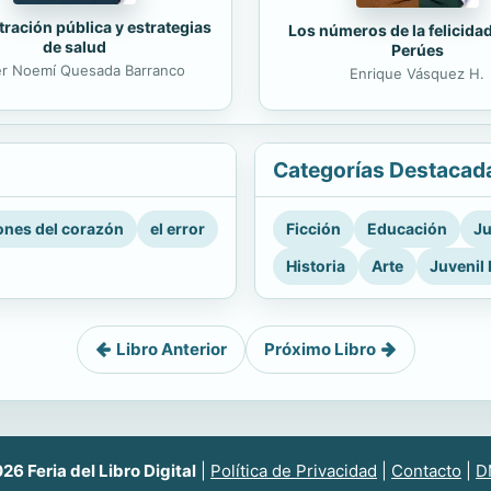
ración pública y estrategias
Los números de la felicida
de salud
Perúes
er Noemí Quesada Barranco
Enrique Vásquez H.
Categorías Destacad
nes del corazón
el error
Ficción
Educación
Ju
Historia
Arte
Juvenil 
Libro Anterior
Próximo Libro
6 Feria del Libro Digital
|
Política de Privacidad
|
Contacto
|
D