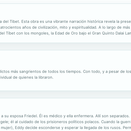
a del Tibet. Esta obra es una vibrante narración histórica revela la prese
uatrocientos años de civilización, mito y espiritualidad. A lo largo de 
 del Tíbet con los mongoles, la Edad de Oro bajo el Gran Quinto Dalai La
 primera mitad del siglo XX, y los encuentros personales ...
ictos más sangrientos de todos los tiempos. Con todo, y a pesar de los 
dividual de quienes la libraron.
a su esposa Friedel. Él es médico y ella enfermera. Allí son separados.
ele; él al cuidado de los prisioneros políticos polacos. Cuando la guer
 mujer), Eddy decide esconderse y esperar la llegada de los rusos. Per