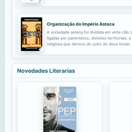
campo y allí empieza a escribir Auschwitz, últi
Organização do Império Asteca
A sociedade asteca foi dividida em vinte clãs
ligadas por parentesco, divisões territoriais,
religiosa que derivou do culto do deus titular
comuns e escravos.
Novedades Literarias