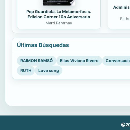
Administ
Pep Guardiola. La Metamorfosis.
Edicion Corner 10o Aniversario
Esth
Marti Perarnau
Últimas Búsquedas
RAIMON SAMSÓ
Ellas Viviana Rivero
Conversacio
RUTH
Love song
@202