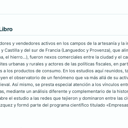
Libro
res y vendedores activos en los campos de la artesanía y la indu
y Castilla y del sur de Francia (Languedoc y Provenza), que a
lana, el hierro...), fueron nexos comerciales entre la ciudad y 
tes urbanas y rurales y actores de las políticas fiscales, en par
os a los productos de consumo. En los estudios aquí reunidos, t
uyen el observatorio de un fenómeno que va más allá de su activi
eval. Así mismo, se presta especial atención a los vínculos en
s, mediante un análisis diferente y complementario de la histor
abre el estudio a las redes que tejieron y dominaron entre las 
zquez y formó parte del programa científico titulado «Empresas 