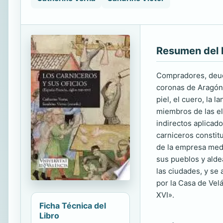
Resumen del 
Compradores, deudo
coronas de Aragón 
piel, el cuero, la 
miembros de las eli
indirectos aplicad
carniceros constit
de la empresa medi
sus pueblos y aldea
las ciudades, y se 
por la Casa de Velá
XVI».
Ficha Técnica del
Libro