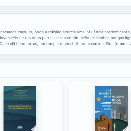
ma parada, donde describe la rutina diaria, las atrocidades de las que ha 
 chamados calpullis, onde a religião exercia uma influência predominant
 a invocação de um deus particular e a continuação de famílias antigas li
. Cada clã tinha terras, um templo e um chefe ou calpullec. Eles foram d