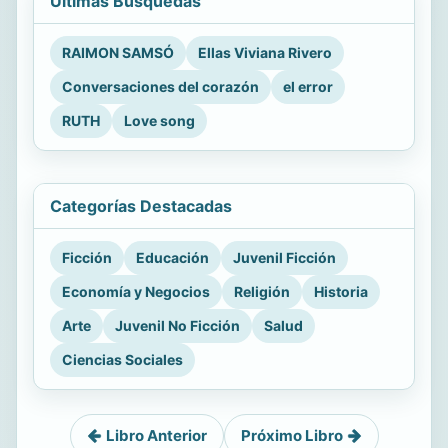
Últimas Búsquedas
RAIMON SAMSÓ
Ellas Viviana Rivero
Conversaciones del corazón
el error
RUTH
Love song
Categorías Destacadas
Ficción
Educación
Juvenil Ficción
Economía y Negocios
Religión
Historia
Arte
Juvenil No Ficción
Salud
Ciencias Sociales
Libro Anterior
Próximo Libro