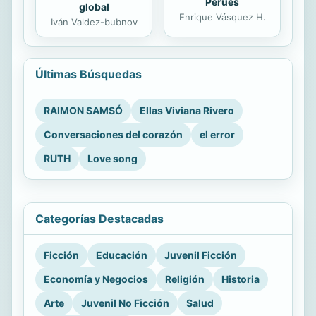
Perúes
global
Enrique Vásquez H.
Iván Valdez-bubnov
Últimas Búsquedas
RAIMON SAMSÓ
Ellas Viviana Rivero
Conversaciones del corazón
el error
RUTH
Love song
Categorías Destacadas
Ficción
Educación
Juvenil Ficción
Economía y Negocios
Religión
Historia
Arte
Juvenil No Ficción
Salud