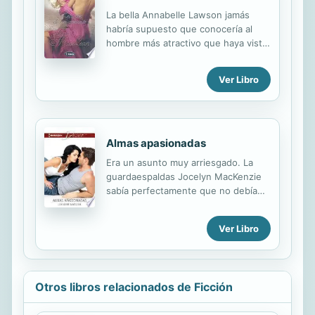
carnicero escocés, quien ha tomado
La bella Annabelle Lawson jamás
a sangre y fuego el castillo para
habría supuesto que conocería al
capturar a Bennett. Duncan, cuya
hombre más atractivo que haya visto
prometida ha muerto a manos del
en su vida en un viaje en tren. Sin
teniente, decide que tal vez
embargo, cuando se encuentra con
Ver Libro
secuestrar a Amelia es una mejor
el misterioso John Edwards, se
venganza, y que podrá utilizarla
desata en su corazón de artista una
como cebo...
súbita pasión. Per
Almas apasionadas
Era un asunto muy arriesgado. La
guardaespaldas Jocelyn MacKenzie
sabía perfectamente que no debía
mezclar los negocios con el placer,
sobre todo si su misión era proteger
Ver Libro
al guapísimo doctor Donovan Knight.
Iba a necesitar todas sus fuerzas
para resistirse a la sexy mirada de
aquellos ojos verdes, pero más le
Otros libros relacionados de Ficción
valía no dejarse distraer por el bien
de su cliente... y de su propio