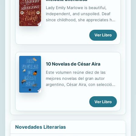
especie humana, aunque también
Lady Emily Marlowe is beautiful,
hay muestras elocuentes de moral
independent, and unspoiled. Deaf
farisea y esquemas racistas que
since childhood, she appreciates her
luego alimentarían la ideología
familys efforts to nurture her spirit,
colonial. Se sabe que Defoe se
but the man theyve chosen for her
Ver Libro
inspiró en un caso real: el del
betrothal can never fulfill her. The
filibustero Alexander Selkirk, que
only one Emily has ever desired is
vivió abandonado en las...
bold and reckless Lord Ashley
Kendrick.
10 Novelas de César Aira
Este volumen reúne diez de las
mejores novelas del gran autor
argentino, César Aira, con selección
y prefacio de Juan Pablo Villalobos.
«Hace tiempo descubrimos que la
Ver Libro
gran novela de César Aira se estaba
escribiendo con la acumulación de
sus decenas de novelitas, que
alcanzaron la centena en 2018. Los
Novedades Literarias
devotos fuimos atesorándolas como
si se tratara de los fascículos de una