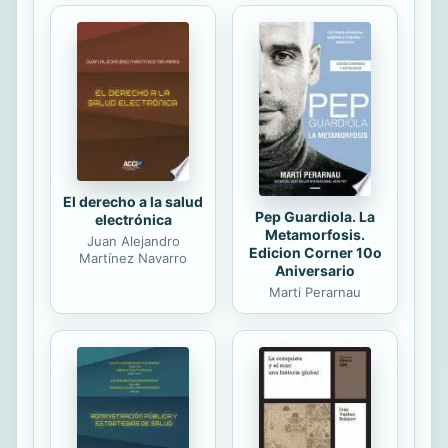
enciclopedia secreta, ya que,
además, iban publicándose con
rapidez por aquí y por allá, de
manera esquiva -un gesto más
propio de un artista contemporáneo
que de un escritor. »En el camino
nos acostumbramos...
El derecho a la salud
Pep Guardiola. La
electrónica
Metamorfosis.
Juan Alejandro
Edicion Corner 10o
Martínez Navarro
Aniversario
Marti Perarnau