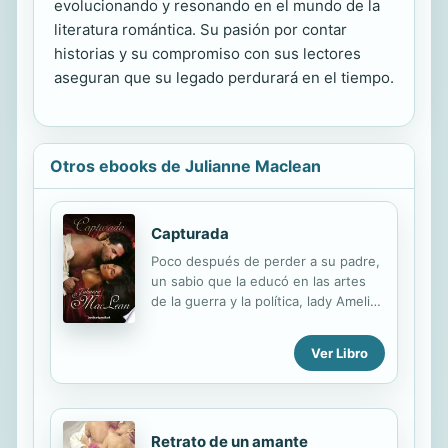
evolucionando y resonando en el mundo de la
literatura romántica. Su pasión por contar
historias y su compromiso con sus lectores
aseguran que su legado perdurará en el tiempo.
Otros ebooks de Julianne Maclean
Capturada
Poco después de perder a su padre,
un sabio que la educó en las artes
de la guerra y la política, lady Amelia
Sutherland va a Escocia a visitar a su
prometido, el teniente coronel
Ver Libro
Richard Bennett, que combate contra
las violentas revueltas de la región.
Una noche Amelia despierta en su
alcoba y, en lugar de Richard, se
Retrato de un amante
encuentra con Duncan MacLean, el