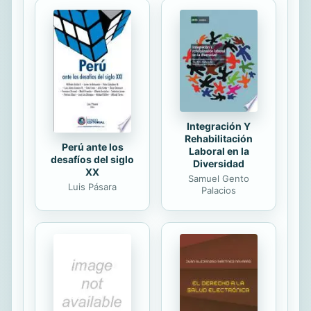
de no saber vivir sino por partes, con
momentos desgarrados, con meros
fragmentos de vida. Podrán no
gustarnos, por no nos harán perder
el tiempo y nos llevarán a una
catarsis que puede cambiarnos para
siempre.
Integración Y
Rehabilitación
Perú ante los
Laboral en la
desafíos del siglo
Diversidad
XX
Samuel Gento
Luis Pásara
Palacios