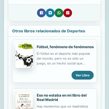
Otros libros relacionados de Deportes
Fútbol, fenómeno de fenómenos
El fútbol es el deporte más popular
del mundo, pero no es sólo un
juego, es un hecho social que
levanta pasiones y un fenómeno
político, económico, cultural,
Ver Libro
solidario y educativo, cuya influencia
se siente en múltiples ámbitos. En
Vigo, cuando el Celta gana, los
profesionales rinden más en su
Eso no estaba en mi libro del
trabajo; si el Club Atlético Osasuna
Real Madrid
pierde, se nota una bajada de la
Hay momentos que un madridista
productividad en la planta de