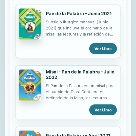
Pan de la Palabra - Junio 2021
Subsidio litúrgico mensual (Junio
2021) que incluye el ordinario de la
misa, las lecturas y la reflexión de
cada día del mes, para que tanto
fieles, catequistas, religiosos y
Ver Libro
sacerdotes puedan prepararse
adecuadamente para la celebración
de la Eucaristía. Incluye: • Ordinario
de la Misa • Lectio Divina • Santo
Misal - Pan de la Palabra - Julio
Rosario • Santo del día • Oracional •
2022
Bendicional • Oraciones de la
El Pan de la Palabra es un misal para
Misericordia • Viacrucis
el pueblo de Dios. Contiene el
ordinario de la Misa, las lecturas
diarias, reflexiones siguiendo el
Ver Libro
método de la lectio divina, un
oracional acorde con el tiempo
litúrgico y celebraciones para los
difuntos. - Para los sacerdotes y
ministros de la Palabra constituye un
Pan de la Palabra - Abril 2021