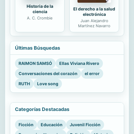
Historia de la
El derecho a la salud
ciencia
electrónica
A. C. Crombie
Juan Alejandro
Martínez Navarro
Últimas Búsquedas
RAIMON SAMSÓ
Ellas Viviana Rivero
Conversaciones del corazón
el error
RUTH
Love song
Categorías Destacadas
Ficción
Educación
Juvenil Ficción