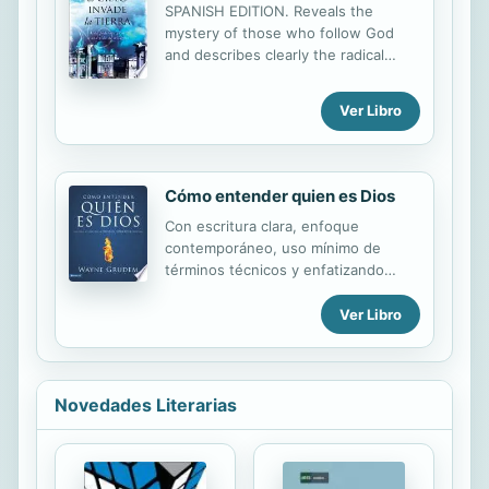
put his trust in Him, that is, you will
SPANISH EDITION. Reveals the
be setting the stage for his future
mystery of those who follow God
spiritual life. "Pamphlet" This item is
and describes clearly the radical
not returnable.
worship and their fervent search. At
the same time, it discovers the
Ver Libro
personal description of a God
chaser. Get ready; you might
discover your own heart. This book
will ignite a flame of passion in your
Cómo entender quien es Dios
spirit.
Con escritura clara, enfoque
contemporáneo, uso mínimo de
términos técnicos y enfatizando
cómo el cristiano de hoy debe
entender y aplicar cada doctrina,
Ver Libro
Quien es Dios explora la existencia
de Dios a través de un conocimiento
interno y evidencia en las Escrituras
y la naturaleza.Los temas incluyen,
Novedades Literarias
pero no se limitan a las «pruebas
tradicionales» de la existencia de
Dios: Cubriendo evidencia
cosmológica, teológica, ontológica y