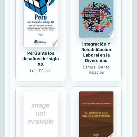
moral del Creador; La Trinidad: las
tres personas distintivas, cada una
equivale al ser completo de Dios; la
creación: incluyendo la afirmación
que cuando ...
Integración Y
Rehabilitación
Perú ante los
Laboral en la
desafíos del siglo
Diversidad
XX
Samuel Gento
Luis Pásara
Palacios