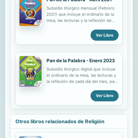
instrumento práctico y fácil de llevar
Subsidio litúrgico mensual (Febrero
para la celebración eucarística. - Para
2021) que incluye el ordinario de la
los fieles sirve de ayuda en la
misa, las lecturas y la reflexión de
meditación orante de la Palabra.
cada día del mes, para que tanto
fieles, catequistas, religiosos y
Ver Libro
sacerdotes puedan prepararse
adecuadamente para la celebración
de la Eucaristía. Incluye: • Ordinario
de la Misa • Lectio Divina • Santo
Pan de la Palabra - Enero 2023
Rosario • Santo del día • Oracional •
Subsidio litúrgico digital que incluye
Bendicional • Oraciones de la
el ordinario de la misa, las lecturas y
Misericordia • Viacrucis
la reflexión de cada día del mes, para
que tanto fieles, catequistas,
religiosos y sacerdotes puedan
Ver Libro
prepararse adecuadamente para la
celebración de la Eucaristía. Incluye:
• Ordinario de la Misa • Lectio Divina
• Santo Rosario • Santo del día •
Otros libros relacionados de Religión
Oracional • Bendicional • Oraciones
de la Misericordia • Viacrucis