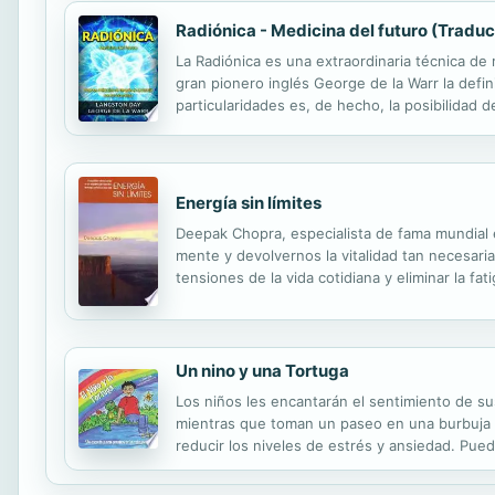
Radiónica - Medicina del futuro (Traduc
La Radiónica es una extraordinaria técnica de
gran pionero inglés George de la Warr la defin
particularidades es, de hecho, la posibilidad 
puede analizar e intervenir sobre cualquier sis
Energía sin límites
Deepak Chopra, especialista de fama mundial e
mente y devolvernos la vitalidad tan necesari
tensiones de la vida cotidiana y eliminar la 
de cinco mil anos de existencia, Chopra nos mu
Un nino y una Tortuga
Los niños les encantarán el sentimiento de sus
mientras que toman un paseo en una burbuja a 
reducir los niveles de estrés y ansiedad. Pued
dolor y enojo. La colorida imaginación de esta 