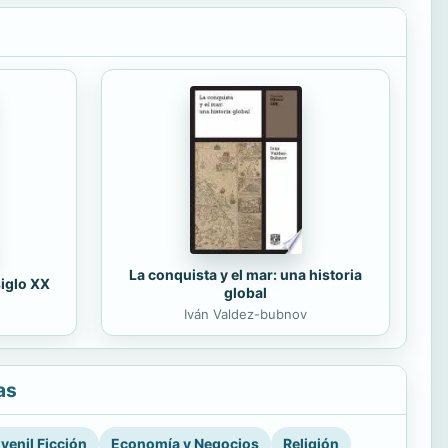
La conquista y el mar: una historia
siglo XX
global
Iván Valdez-bubnov
as
venil Ficción
Economía y Negocios
Religión