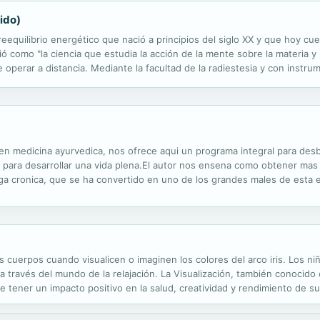
ido)
 reequilibrio energético que nació a principios del siglo XX y que hoy c
ió como "la ciencia que estudia la acción de la mente sobre la materia y
de operar a distancia. Mediante la facultad de la radiestesia y con instr
tema, vivo o no, tanto si está cerca de él como si está al ...
n medicina ayurvedica, nos ofrece aqui un programa integral para desb
a para desarrollar una vida plena.El autor nos ensena como obtener mas 
fatiga cronica, que se ha convertido en uno de los grandes males de est
estra que es posible lograr el equilibrio entre el cuerpo y la mente, mod
 cuerpos cuando visualicen o imaginen los colores del arco iris. Los ni
través del mundo de la relajación. La Visualización, también conocido 
e tener un impacto positivo en la salud, creatividad y rendimiento de su
historia pone en blanco la mente y relaja el cuerpo, así su...