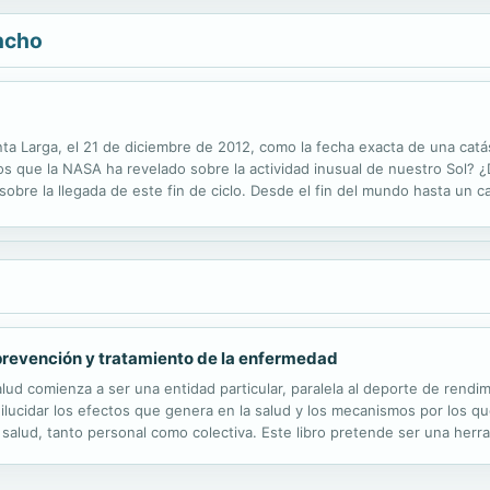
ncho
enta Larga, el 21 de diciembre de 2012, como la fecha exacta de una cat
cos que la NASA ha revelado sobre la actividad inusual de nuestro Sol? 
sobre la llegada de este fin de ciclo. Desde el fin del mundo hasta un 
 humano. En cualquier caso las predicciones anuncian distintos...
a prevención y tratamiento de la enfermedad
salud comienza a ser una entidad particular, paralela al deporte de rendi
ilucidar los efectos que genera en la salud y los mecanismos por los que
e salud, tanto personal como colectiva. Este libro pretende ser una her
omo en personas con ciertas patologías, desde los diferentes ámbitos de.