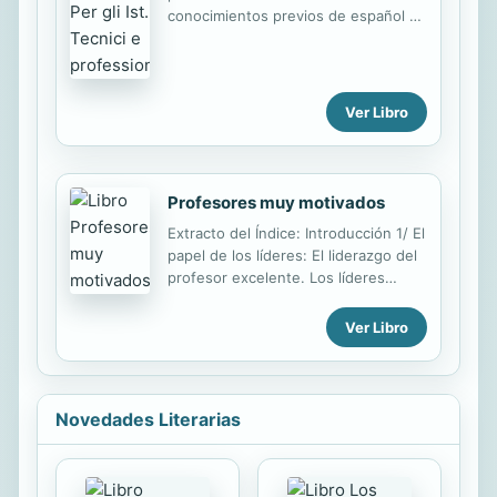
conocimientos previos de español de
nivel B1-B2 del MCER. Dividido en
dos secciones para trabajo en el aula
basadas en situaciones habituales de
empleados turísticos. En 8 unidades
Ver Libro
se trabajan aspecto
Profesores muy motivados
Extracto del Índice: Introducción 1/ El
papel de los líderes: El liderazgo del
profesor excelente. Los líderes
informales. Tener una visión
compartida del centro. 2/
Ver Libro
Comunicación: contenido y forma. 3/
¿Liderazgo o gestión? 4/ Hacer que
cada día sea diferente: ¿Cómo
influye el líder en el clima del centro?
Novedades Literarias
5/ Supervisión, evaluación y
desarrollo profesional. 6/ Reuniones
productivas e interesantes. 7/