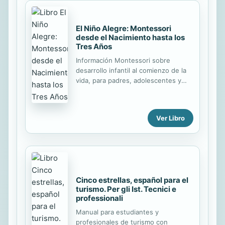
ejercicio pleno de sus derechos
sociales en el marco de ciudadanías
múltiples. Junto a otros perfiles
El Niño Alegre: Montessori
como los Trabajadores y Trabajadoras
desde el Nacimiento hasta los
Sociales, Psicólogos y Psicólogas
Tres Años
Sociales entre otros, orientados al
Información Montessori sobre
reconocimiento de los derechos,
desarrollo infantil al comienzo de la
como Educadores y Educadoras
vida, para padres, adolescentes y
Sociales compartimos la misión social
profesionales.
de crear las ...
Ver Libro
Cinco estrellas, español para el
turismo. Per gli Ist. Tecnici e
professionali
Manual para estudiantes y
profesionales de turismo con