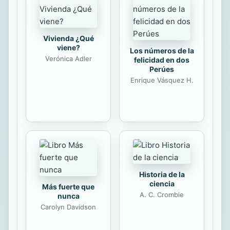
Procurar el bienestar del
profesorado: Profesores veteranos y
profesores noveles. 8/ Cómo afecta
el ambiente escolar en la práctica
Vivienda ¿Qué
docente. 9/ Papel de los tutores y de
viene?
Los números de la
los...
Verónica Adler
felicidad en dos
Perúes
Enrique Vásquez H.
Historia de la
ciencia
Más fuerte que
A. C. Crombie
nunca
Carolyn Davidson