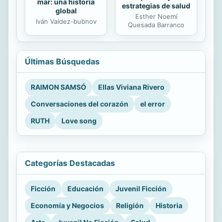
mar: una historia
estrategias de salud
global
Esther Noemí
Iván Valdez-bubnov
Quesada Barranco
Últimas Búsquedas
RAIMON SAMSÓ
Ellas Viviana Rivero
Conversaciones del corazón
el error
RUTH
Love song
Categorías Destacadas
Ficción
Educación
Juvenil Ficción
Economía y Negocios
Religión
Historia