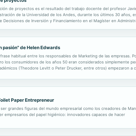
de proyectos
ación de proyectos es el resultado del trabajo docente del profesor Jav
stración de la Universidad de los Andes, durante los últimos 30 años, 
de Decisiones de Inversión y Financiamiento en el Magíster en Administr
ma. En el libro se exponen conceptos básicos de matemáticas financiera
on pasión" de Helen Edwards
rase habitual entre los responsables de Marketing de las empresas. P
ero los consumidores de los años 50 eran considerados simplemente pe
cadémicos (Theodore Levitt o Peter Drucker, entre otros) empezaron a
 a los de la propia empresa constituía un gran error. Al situar a los c
Toilet Paper Entrepreneur
ser grandes figuras del mundo empresarial como los creadores de Mang
r empresarios del papel higiénico: innovadores capaces de hacer