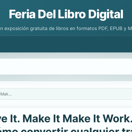
Feria Del Libro Digital
n exposición gratuita de libros en formatos PDF, EPUB y 
Resumen - Own It. Love It. Make It Make It Work. / Hazlo tuyo. Ámalo. Haz que funcione. : Cómo convertir cualquier trabajo en el de tus sueños Por Carson Tate
 It. Make It Make It Work.
mo convertir cualquier tr