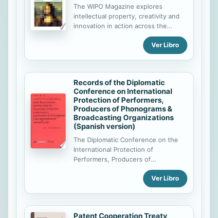
development dimension of the
The WIPO Magazine explores
Organization's activities.
intellectual property, creativity and
innovation in action across the
world.
Ver Libro
Records of the Diplomatic
Conference on International
Protection of Performers,
Producers of Phonograms &
Broadcasting Organizations
(Spanish version)
The Diplomatic Conference on the
International Protection of
Performers, Producers of
Phonograms and Broadcasting
Ver Libro
Organizations met in Rome from 10
to 26 October 1961.
Patent Cooperation Treaty