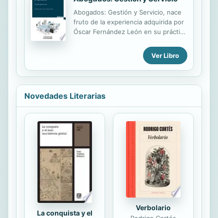
en él. Un Manual que, aunque tiene
Abogados: Gestión y Servicio, nace
vida propia, pretende ser también
fruto de la experiencia adquirida por
una guía para el manejo de las Leyes
Óscar Fernández León en su práctica
Administrativas, la conocida edición
profesional como abogado en
comentada que, desde hace años, el
ejercicio y en el desarrollo de
mismo autor prepara para esta
Ver Libro
actividades de organización y
Editorial y a la que a veces ahora
gestión como socio director de un
remite para la siempre recomendable
despacho de abogados. Gracias a
lectura...
estos roles ha podido conocer en
Novedades Literarias
primera línea la transformación que
está viviendo en la actualidad el
sector de la abogacía, y la
consiguiente evolución de la figura
del profesional del derecho en el
siglo XXI. Dirigido a los profesionales
del derecho, tanto a los que inician
su andadura como a aquellos que
disfrutan de ...
Verbolario
La conquista y el
Rodrigo Cortés