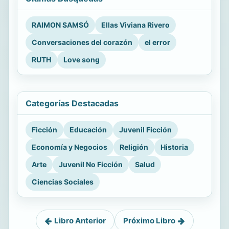
RAIMON SAMSÓ
Ellas Viviana Rivero
Conversaciones del corazón
el error
RUTH
Love song
Categorías Destacadas
Ficción
Educación
Juvenil Ficción
Economía y Negocios
Religión
Historia
Arte
Juvenil No Ficción
Salud
Ciencias Sociales
Libro Anterior
Próximo Libro