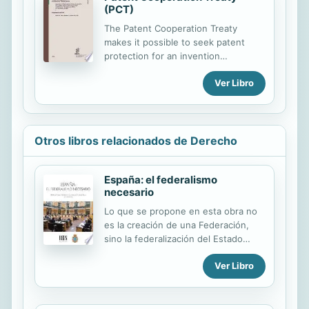
(PCT)
The Patent Cooperation Treaty
makes it possible to seek patent
protection for an invention
simultaneously in each of a large
Ver Libro
number of countries by filing an
"international" patent application.
Such an application may be filed by
anyone who is a national or a
resident of a Contracting State.
Otros libros relacionados de Derecho
España: el federalismo
necesario
Lo que se propone en esta obra no
es la creación de una Federación,
sino la federalización del Estado
autonómico. Esto supone
Ver Libro
pronunciarse: 1) sobre el
mantenimiento o la superación del
vigente sistema de distribución
competencial (¿competencias