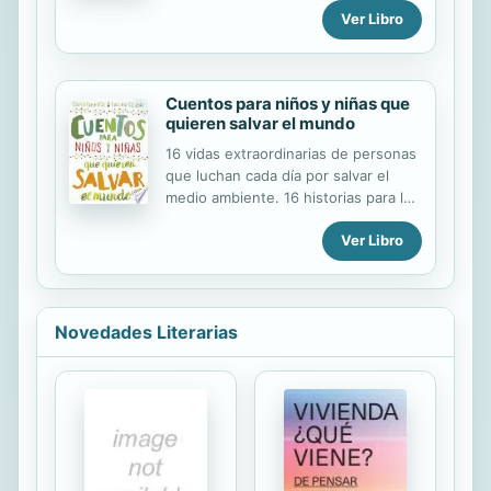
disfruta en los espectáculos
Ver Libro
deportivos. Tendrá que pelear con
toda su fuerza interior para sanar de
leucemia, un viejo y mañoso
adversario.
Cuentos para niños y niñas que
quieren salvar el mundo
16 vidas extraordinarias de personas
que luchan cada día por salvar el
medio ambiente. 16 historias para los
pequeños héroes que salvarán
Ver Libro
nuestro planeta. ¡Somos la última
generación que puede cambiar el
mundo! Nunca se es demasiado
jóven para salvar el mundo. Este es
el mensaje que transmiten los 16
Novedades Literarias
cuentos de este libro. 16 vidas
extraordinarias de personas que
luchan cada día por salvar el medio
ambiente. 16 historias para los
pequeños heroes que salvarán
nuestro planeta. De Leonardo di
Caprio a Emma Watson, pasando por