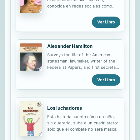
conocida en redes sociales como
Vaimonroe. SIN MIEDO, SIN FILTROS,
SIN NADA QUE ESCONDER La
Ver Libro
influencer y maquilladora Vaimonroe
desclasifica parte de su historia
personal que, tras varios
contratiempos, la llevó a ser quien es
Alexander Hamilton
hoy: alguien feliz, conforme con sus
Surveys the life of the American
decisiones, orgullosa de sus
statesman, lawmaker, writer of the
orígenes y motivada por su gran
Federalist Papers, and first secretary
pasión, el maquillaje. Mírame es un
of treasury under George
relato que nos invita a buscar
Washington.
Ver Libro
nuestra identidad, a cuidar nuestra
salud mental; a restarle importancia a
los comentarios negativos y
enfocarnos en las personas que...
Los luchadores
Esta historia cuenta cómo un niño,
sin quererlo, sube a un cuadrilátero:
sólo que el combate no será máscara
contra cabellera, como los que tanto