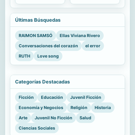
Últimas Búsquedas
RAIMON SAMSÓ
Ellas Viviana Rivero
Conversaciones del corazón
el error
RUTH
Love song
Categorías Destacadas
Ficción
Educación
Juvenil Ficción
Economía y Negocios
Religión
Historia
Arte
Juvenil No Ficción
Salud
Ciencias Sociales