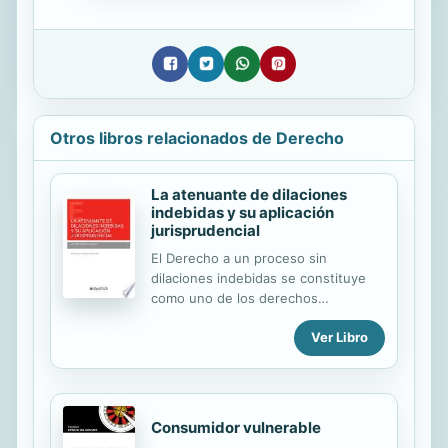
Otros libros relacionados de Derecho
La atenuante de dilaciones
indebidas y su aplicación
jurisprudencial
El Derecho a un proceso sin
dilaciones indebidas se constituye
como uno de los derechos
fundamentales reconocidos
Ver Libro
constitucionalmente. Cuando el
mismo se ve vulnerado por la
actuación de la Administración de
Justicia derivada de una dilación o
retardo en la tramitación de un
Consumidor vulnerable
procedimiento penal, resulta