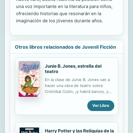
una voz importante en la literatura para niños,
ofreciendo historias que resonarán en la
imaginación de los jóvenes durante años.
Otros libros relacionados de Juvenil Ficción
Junie B. Jones, estrella del
teatro
En la clase de Junie B. Jones van a
hacer una obra de teatro sobre
Cristóbal Colón, ¡y habrá barcos, y
capitanes, y marineros, y toda la
pesca! Pero lo mejor de todo es que
Ver Libro
Junie B. va a ser la estrella de la
representación. O eso cree ella... Sin
embargo, hacer teatro no es tan fácil
como parece, y durante los ensayos
Harry Potter y las Relíquias de la
no paran de ocurrir desgracias, como