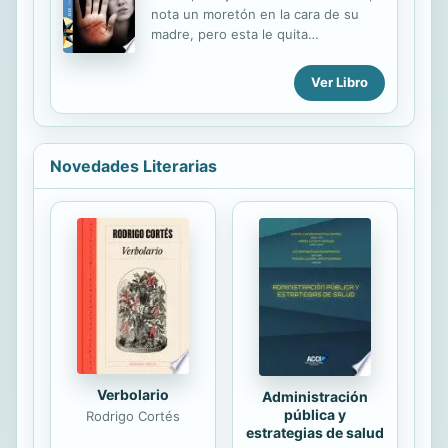
dice la leyenda, oculta la pista de un
nota un moretón en la cara de su
tesoro... ¿Será verdad?
madre, pero esta le quita
importancia. Sin embargo, los
moretones continúan apareciendo y
Ver Libro
con esto la preocupación y
sospechas de Cecilia hacia la nueva
pareja de su madre.
Novedades Literarias
Verbolario
Administración
pública y
Rodrigo Cortés
estrategias de salud