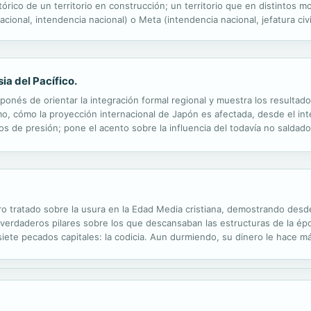
órico de un territorio en construcción; un territorio que en distintos
 nacional, intendencia nacional) o Meta (intendencia nacional, jefatura civ
e se encuentra comprendido entre la Cordillera...
ia del Pacífico.
japonés de orientar la integración formal regional y muestra los resulta
mo, cómo la proyección internacional de Japón es afectada, desde el inter
os de presión; pone el acento sobre la influencia del todavía no saldad
destaca la existencia de un sistema de relaciones...
ro tratado sobre la usura en la Edad Media cristiana, demostrando desd
, verdaderos pilares sobre los que descansaban las estructuras de la ép
siete pecados capitales: la codicia. Aun durmiendo, su dinero le hace m
condenado al infierno. Sin embargo, en vísperas del auge de los grande