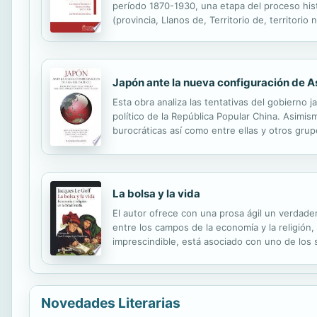
período 1870-1930, una etapa del proceso hist
(provincia, Llanos de, Territorio de, territorio
denominada Vichada (comisaría especial), y qu
Japón ante la nueva configuración de As
Esta obra analiza las tentativas del gobierno 
político de la República Popular China. Asimis
burocráticas así como entre ellas y otros grup
con sus vecinos del este y sureste de Asia, y 
La bolsa y la vida
El autor ofrece con una prosa ágil un verdade
entre los campos de la economía y la religión
imprescindible, está asociado con uno de los 
de tiempo. El usurero está irremediablemente 
Novedades Literarias