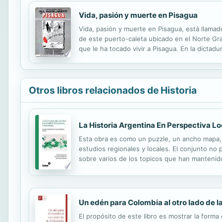
Vida, pasión y muerte en Pisagua
Vida, pasión y muerte en Pisagua, está llamado 
de este puerto-caleta ubicado en el Norte Gran
que le ha tocado vivir a Pisagua. En la dicta
violación de los derechos humanos. Este libro 
Otros libros relacionados de Historia
La Historia Argentina En Perspectiva L
Esta obra es como un puzzle, un ancho mapa, un
estudios regionales y locales. El conjunto no
sobre varios de los topicos que han mantenido 
o el manual: esta compilacion es una composici
Un edén para Colombia al otro lado de la
El propósito de este libro es mostrar la form