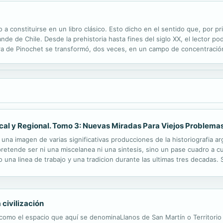
a constituirse en un libro clásico. Esto dicho en el sentido que, por pri
de de Chile. Desde la prehistoria hasta fines del siglo XX, el lector pod
dura de Pinochet se transformó, dos veces, en un campo de concentración
es también un registro dramático del ocaso y de la...
ocal y Regional. Tomo 3: Nuevas Miradas Para Viejos Problema
a imagen de varias significativas producciones de la historiografia arg
 pretende ser ni una miscelanea ni una sintesis, sino un pase cuadro a 
una linea de trabajo y una tradicion durante las ultimas tres decadas. 
on coral que muestra la madurez de la perspectiva regional y local en la
 civilización
a como el espacio que aquí se denominaLlanos de San Martín o Territorio