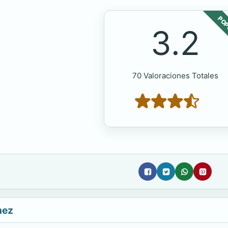
POP
3.2
70 Valoraciones Totales
nez