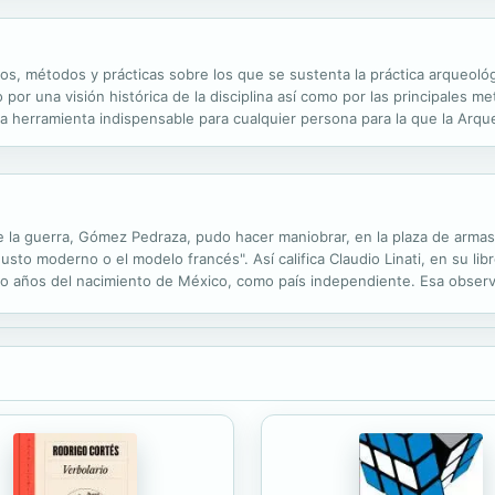
s, métodos y prácticas sobre los que se sustenta la práctica arqueológ
o por una visión histórica de la disciplina así como por las principales
Una herramienta indispensable para cualquier persona para la que la Arq
e la guerra, Gómez Pedraza, pudo hacer maniobrar, en la plaza de armas
 moderno o el modelo francés". Así califica Claudio Linati, en su libro
nco años del nacimiento de México, como país independiente. Esa observ
y capitales- en la modernización del país, y a indagar su contribución e