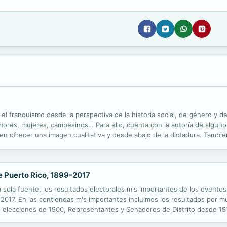
te el franquismo desde la perspectiva de la historia social, de género y de
ores, mujeres, campesinos… Para ello, cuenta con la autoría de alguno
den ofrecer una imagen cualitativa y desde abajo de la dictadura. Tambi
lar bajo los regímenes fascistas y parafascistas europeos de...
de Puerto Rico, 1899-2017
na sola fuente, los resultados electorales m's importantes de los evento
2017. En las contiendas m's importantes incluimos los resultados por mun
s elecciones de 1900, Representantes y Senadores de Distrito desde 191
 ?1991 ?1993 ?1994 ?1998 ?2012 ?2017