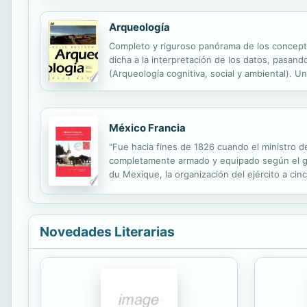
Arqueología
Completo y riguroso panórama de los concepto
dicha a la interpretación de los datos, pasand
(Arqueología cognitiva, social y ambiental). 
de su trabajo e investigación.
México Francia
"Fue hacia fines de 1826 cuando el ministro d
completamente armado y equipado según el gusto
du Mexique, la organización del ejército a ci
que jugó francés" -hombres, ideas, mercancías 
Novedades Literarias