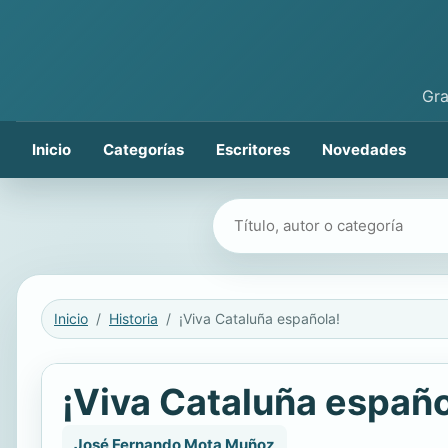
Gra
Inicio
Categorías
Escritores
Novedades
Buscar libros
Inicio
Historia
¡Viva Cataluña española!
¡Viva Cataluña españo
José Fernando Mota Muñoz