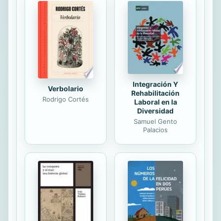
narrativas digitales y la comunicación
corporativa. El libro plantea una
mirada epistemológica y de análisis
de casos aterrizados en Ecuador y
Latinoamérica. En los...
Integración Y
Verbolario
Rehabilitación
Rodrigo Cortés
Laboral en la
Diversidad
Samuel Gento
Palacios