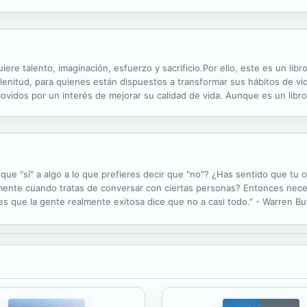
io cada frase, dejando que cale, ¡y experimenta el mundo de una maner
uiere talento, imaginación, esfuerzo y sacrificio.Por ello, este es un lib
lenitud, para quienes están dispuestos a transformar sus hábitos de vid
movidos por un interés de mejorar su calidad de vida. Aunque es un libro 
ta a la vida y dirigido a las personas que quieran vivir, que...
que "sí" a algo a lo que prefieres decir que "no"? ¿Has sentido que tu 
nte cuando tratas de conversar con ciertas personas? Entonces necesit
 es que la gente realmente exitosa dice que no a casi todo." - Warren Bu
por tus credenciales, en un 15% por tu experiencia profesional, y en...