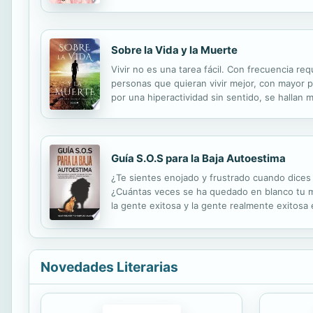
poder de la intención en tu vida. Lee despac
Sobre la Vida y la Muerte
Vivir no es una tarea fácil. Con frecuencia req
personas que quieran vivir mejor, con mayor p
por una hiperactividad sin sentido, se hallan 
esencialmente este es un libro de vida, que can
Guía S.O.S para la Baja Autoestima
¿Te sientes enojado y frustrado cuando dices 
¿Cuántas veces se ha quedado en blanco tu me
la gente exitosa y la gente realmente exitosa
la vida: tu éxito estará determinado en un 5% 
Novedades Literarias