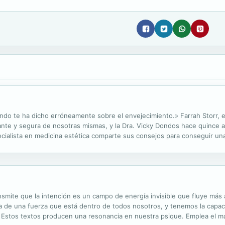
undo te ha dicho erróneamente sobre el envejecimiento.» Farrah Storr, 
ante y segura de nosotras mismas, y la Dra. Vicky Dondos hace quince 
cialista en medicina estética comparte sus consejos para conseguir una 
en, sino verse y sentirse bien con una misma a lo largo de la vida. En est
nsmite que la intención es un campo de energía invisible que fluye más 
rata de una fuerza que está dentro de todos nosotros, y tenemos la capa
Estos textos producen una resonancia en nuestra psique. Emplea el mat