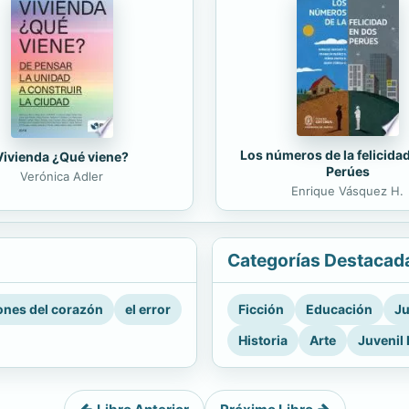
Los números de la felicida
Vivienda ¿Qué viene?
Perúes
Verónica Adler
Enrique Vásquez H.
Categorías Destacad
nes del corazón
el error
Ficción
Educación
Ju
Historia
Arte
Juvenil 