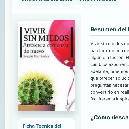
Resumen del 
Vivir sin miedos n
han tomado una dec
algún día fueron. 
cambios exponencia
adelante, tenemos 
que ofrecer soluci
preguntas necesari
convertirlo en rea
facilitarán la insp
¿Cómo descarg
Ficha Técnica del