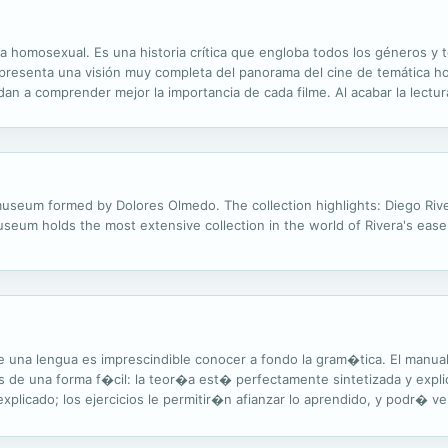
ca homosexual. Es una historia crítica que engloba todos los géneros y 
e presenta una visión muy completa del panorama del cine de temática ho
an a comprender mejor la importancia de cada filme. Al acabar la lectur
osexual. El libro se enmarca dentro de la nueva crítica queer, con...
useum formed by Dolores Olmedo. The collection highlights: Diego Rivera
useum holds the most extensive collection in the world of Rivera's easel
de una lengua es imprescindible conocer a fondo la gram�tica. El manu
 de una forma f�cil: la teor�a est� perfectamente sintetizada y explica
licado; los ejercicios le permitir�n afianzar lo aprendido, y podr� ver
. Una gu�a pr�ctica complet�sima tanto para aquellos que...