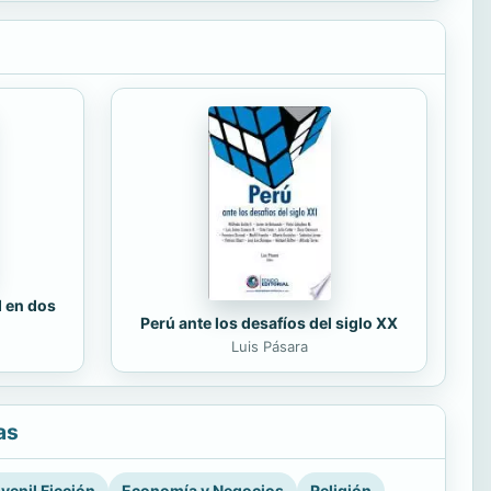
d en dos
Perú ante los desafíos del siglo XX
Luis Pásara
as
venil Ficción
Economía y Negocios
Religión