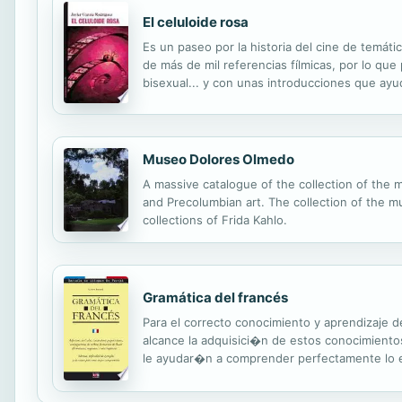
El celuloide rosa
Es un paseo por la historia del cine de temáti
de más de mil referencias fílmicas, por lo qu
bisexual... y con unas introducciones que ayud
cine general y un relato del devenir social hom
Museo Dolores Olmedo
A massive catalogue of the collection of the m
and Precolumbian art. The collection of the m
collections of Frida Kahlo.
Gramática del francés
Para el correcto conocimiento y aprendizaje 
alcance la adquisici�n de estos conocimientos
le ayudar�n a comprender perfectamente lo exp
soluciones que se facilitan al final del libro