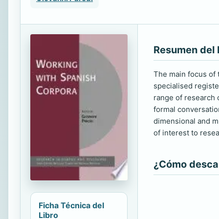
Resumen del 
The main focus of t
specialised regist
range of research 
formal conversatio
dimensional and mul
of interest to rese
¿Cómo descarg
Ficha Técnica del
Libro