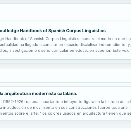
 Routledge Handbook of Spanish Corpus Linguistics
dge Handbook of Spanish Corpus Linguistics muestra el modo en que h
actualidad ha llegado a concitar un espacio disciplinar independiente, y
ios, investigación o diseño curricular en educación superior. Este vo
de los avances en lingüística de corpus de y en español, abarcando un 
la arquitectura modernista catalana.
í (1852-1926) es una importante e influyente figura en la historia del 
 y la introducción de movimiento en sus construcciones fueron toda una i
entos sobre el arte: “los colores usados en arquitectura tienen que ser i
s fotográficos y arquitectónicos que le permiten revelar ...