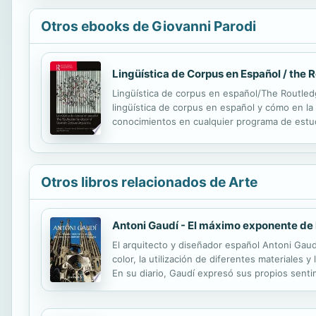
Otros ebooks de Giovanni Parodi
Lingüística de Corpus en Español / the
Lingüística de corpus en español/The Routle
lingüística de corpus en español y cómo en la 
conocimientos en cualquier programa de estud
un panorama amplio, diverso y comprehensivo 
Otros libros relacionados de Arte
Antoni Gaudí - El máximo exponente de 
El arquitecto y diseñador español Antoni Gaud
color, la utilización de diferentes materiales
En su diario, Gaudí expresó sus propios sentimi
Jeremy Roe, utiliza una amplia gama de detalle