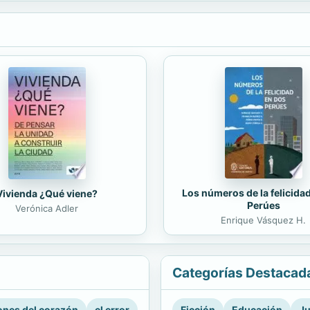
Los números de la felicida
Vivienda ¿Qué viene?
Perúes
Verónica Adler
Enrique Vásquez H.
Categorías Destacad
nes del corazón
el error
Ficción
Educación
Ju