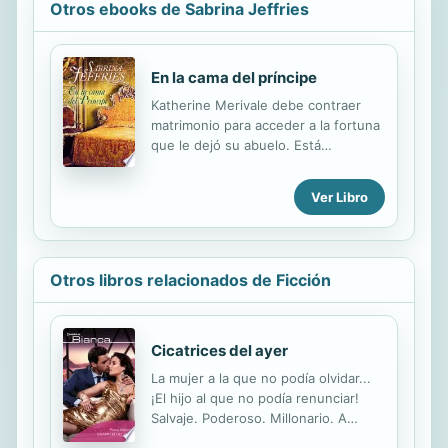
Otros ebooks de Sabrina Jeffries
En la cama del príncipe
Katherine Merivale debe contraer
matrimonio para acceder a la fortuna
que le dejó su abuelo. Está
enamorada de su amigo Sir Sydney
Lovelace desde que era una niña y
Ver Libro
su deseo más íntimo es casarse con
él, pero Sydney no se decide a dar el
paso.Entre...
Otros libros relacionados de Ficción
Cicatrices del ayer
La mujer a la que no podía olvidar...
¡El hijo al que no podía renunciar!
Salvaje. Poderoso. Millonario. A
Matthieu lo precedía su reputación.