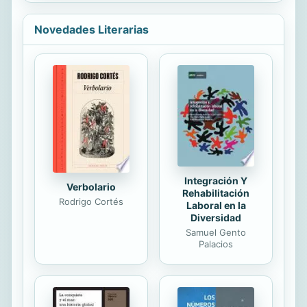
pertinencia de una reforma de la
Constituci n, la evoluci n pol tica de
Novedades Literarias
M xico son s lo algunos aspectos del
trabajo de Sierra analizados en este
volumen.
Integración Y
Verbolario
Rehabilitación
Rodrigo Cortés
Laboral en la
Diversidad
Samuel Gento
Palacios