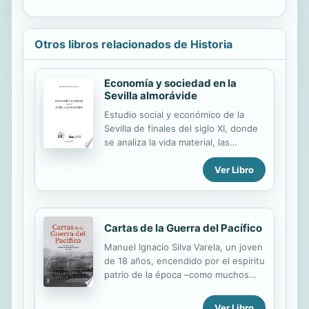
Otros libros relacionados de Historia
Economía y sociedad en la
Sevilla almorávide
Estudio social y económico de la
Sevilla de finales del siglo XI, donde
se analiza la vida material, las
funciones del Estado y las relaciones
Ver Libro
sociales, con especial atención a si
hubo o no gremios y si se produjo o
no un proceso de feudalidad en
aquellos momentos en al-Andalus.
Cartas de la Guerra del Pacífico
Manuel Ignacio Silva Varela, un joven
de 18 años, encendido por el espíritu
patrio de la época –como muchos
otros jóvenes– se apresuró a
enrolarse en el ejército de Chile para
Ver Libro