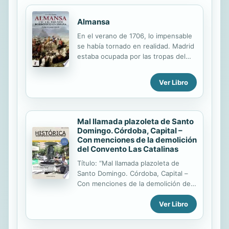
Almansa
En el verano de 1706, lo impensable
se había tornado en realidad. Madrid
estaba ocupada por las tropas del
archiduque Carlos, proclamado ya
como Carlos III. Mientras tanto,
Ver Libro
Felipe V, de campamento en
campamento, esperaba los refuerzos
provenientes de Francia, y rogaban
fidelidad a los reinos de Andalucía.
Mal llamada plazoleta de Santo
La Corona de Aragón se había
Domingo. Córdoba, Capital –
perdido, y la situación en la Corona
Con menciones de la demolición
de Castilla era muy delicada. La
del Convento Las Catalinas
guerra parecía haber alcanzado un
Título: “Mal llamada plazoleta de
punto de no retorno. Un año
Santo Domingo. Córdoba, Capital –
después, la situación no podía ser
Con menciones de la demolición del
más diferente: en el verano de 1707
Convento Las Catalinas“. Autor:
las tropas borbónicas avanzaban
Ver Libro
Federico G. Bordese. Editor: Revista
sobre Lérida...
del Archivo Fotográfico de Córdoba.
Año: mayo de 2015.