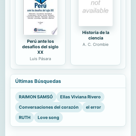
Historia de la
ciencia
Perú ante los
A. C. Crombie
desafíos del siglo
XX
Luis Pásara
Últimas Búsquedas
RAIMON SAMSÓ
Ellas Viviana Rivero
Conversaciones del corazón
el error
RUTH
Love song