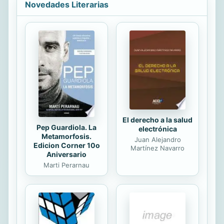
Novedades Literarias
del Holocausto no comenzó a
adquirir la importancia de la que goza
hoy día hasta después de la guerra
árabe-israelí de 1967. Esta guerra
demostró la fuerza militar de Israel y
consiguió que Estados Unidos lo
considerara un importante aliado en
Oriente Próximo. Esta...
El derecho a la salud
Pep Guardiola. La
electrónica
Metamorfosis.
Juan Alejandro
Edicion Corner 10o
Martínez Navarro
Aniversario
Marti Perarnau