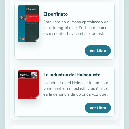
El porfiriato
Este libro es el mapa aproximado de
la historiografia del Porfiriato; como
es evidente, hay capitulos de esta
historia que estan muy crecidos (por
ejemplo, la economia) y otros mas
Ver Libro
bien flacos de preguntas y
respuestas. Y en todos los campos
se lucha contra estereotipos mas o
menos firmes. Sobre este periodo
puede decirse: mujeres y hombres
La industria del Holocausto
trabajando.
La industria del Holocausto, un libro
vehemente, iconoclasta y polémico,
es la denuncia de dolorida voz que
alza el hijo de unos supervivientes
contra la explotación del sufrimiento
Ver Libro
de las víctimas del Holocausto. En
esta obra fundamental, el eminente
politólogo Norman G. Finkelstein
expone la tesis de que la memoria