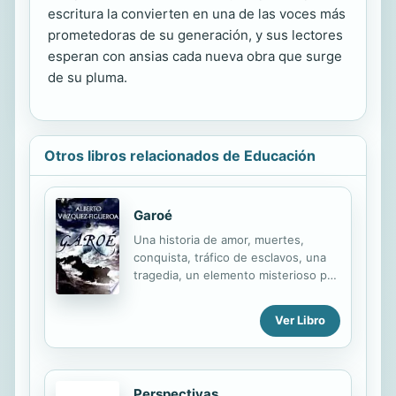
escritura la convierten en una de las voces más
prometedoras de su generación, y sus lectores
esperan con ansias cada nueva obra que surge
de su pluma.
Otros libros relacionados de Educación
Garoé
Una historia de amor, muertes,
conquista, tráfico de esclavos, una
tragedia, un elemento misterioso por
cuya posesión los hombres
enloquecen, un ancestral secreto
Ver Libro
que durante siglos permitió a los
habitantes de la isla de El Hierro
superar todas las adversidades...Una
novela inolvidable donde la conquista
Perspectivas