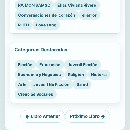
RAIMON SAMSÓ
Ellas Viviana Rivero
Conversaciones del corazón
el error
RUTH
Love song
Categorías Destacadas
Ficción
Educación
Juvenil Ficción
Economía y Negocios
Religión
Historia
Arte
Juvenil No Ficción
Salud
Ciencias Sociales
Libro Anterior
Próximo Libro