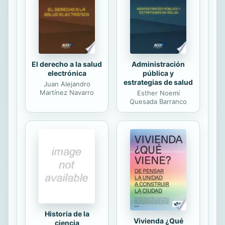
Guerra Mundial los pone sobre la
pista del misterioso cuadro atribuido
a Giorgione, el enigmático pintor del
Renacimiento....
El derecho a la salud
Administración
electrónica
pública y
estrategias de salud
Juan Alejandro
Martínez Navarro
Esther Noemí
Quesada Barranco
Historia de la
Vivienda ¿Qué
ciencia