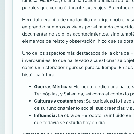
famosa,
Historias
, es una narración detallada de los
pueblos que conoció durante sus viajes. Su enfoque me
Herodoto era hijo de una familia de origen noble, y s
emprendió numerosos viajes por el mundo conocido, q
documentar no solo los acontecimientos, sino tambié
elementos de relato y observación, hizo que su obra 
Uno de los aspectos más destacados de la obra de 
inverosímiles, lo que ha llevado a cuestionar su obj
como un historiador riguroso para su tiempo. En sus r
histórica futura.
Guerras Médicas:
Herodoto dedicó una parte sig
Termópilas, y Salamina, así como el contexto po
Culturas y costumbres:
Su curiosidad lo llevó 
de su funcionamiento social, sus creencias y 
Influencia:
La obra de Herodoto ha influido en n
que todavía se estudia hoy en día.