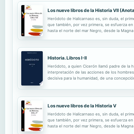
Los nueve libros de la Historia VII (Anot
Heródoto de Halicarnaso es, sin duda, el prime
que también, por vez primera, se esfuerza en 
hasta el norte del mar Negro, desde la Magna G
España.Los Nueve Libros de Historia han aport
Historia. Libros I-II
Heródoto, a quien Cicerón llamó padre de la his
interpretación de las acciones de los hombres. 
decisiva para la humanidad, de una concepción 
narrar las Guerras Médicas que enfrentaron a g
Los nueve libros de la Historia V
Heródoto de Halicarnaso es, sin duda, el prime
que también, por vez primera, se esfuerza en 
hasta el norte del mar Negro, desde la Magna G
España.Los Nueve Libros de Historia han aport