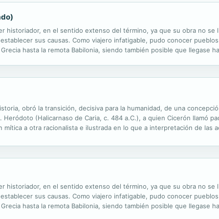
ado)
r historiador, en el sentido extenso del término, ya que su obra no se l
establecer sus causas. Como viajero infatigable, pudo conocer pueblos 
recia hasta la remota Babilonia, siendo también posible que llegase has
ado innumerables datos a la historiografía moderna, hasta el punto de q
toria, obró la transición, decisiva para la humanidad, de una concepción 
Heródoto (Halicarnaso de Caria, c. 484 a.C.), a quien Cicerón llamó padr
mítica a otra racionalista e ilustrada en lo que a interpretación de las 
riegos y persas en el siglo V a.C., relatando desde el ...
r historiador, en el sentido extenso del término, ya que su obra no se l
establecer sus causas. Como viajero infatigable, pudo conocer pueblos 
recia hasta la remota Babilonia, siendo también posible que llegase has
ado innumerables datos a la historiografía moderna, hasta el punto de q