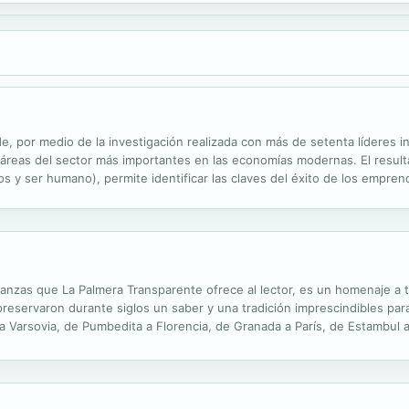
de, por medio de la investigación realizada con más de setenta líderes 
s áreas del sector más importantes en las economías modernas. El result
s y ser humano), permite identificar las claves del éxito de los empren
es, referentes de la política pública y por quienes sientan el llamado .
eñanzas que La Palmera Transparente ofrece al lector, es un homenaje a
preservaron durante siglos un saber y una tradición imprescindibles par
a Varsovia, de Pumbedita a Florencia, de Granada a París, de Estambul a
 para los justos estudiosos de la Kábala o para los piadosos que aman l