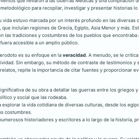
 eventos que llevaron a las Guerras Médicas y una compilación d
todológico para recopilar, investigar y presentar historias lo 
u vida estuvo marcada por un interés profundo en las diversas cu
ue incluían regiones de Grecia, Egipto, Asia Menor y más. Est
n las tradiciones y costumbres de los pueblos que encontraba a
fuera accesible a un amplio público.
Herodoto es su enfoque en la
veracidad
. A menudo, se le critic
etividad. Sin embargo, su método de contraste de testimonios y s
elatos, repite la importancia de citar fuentes y proporcionar evi
nificativa de su obra a detallar las guerras entre los griegos y
lítico y social que las rodeaba.
a explorar la vida cotidiana de diversas culturas, desde los egip
sus costumbres.
umerosos historiadores y escritores a lo largo de la historia, 