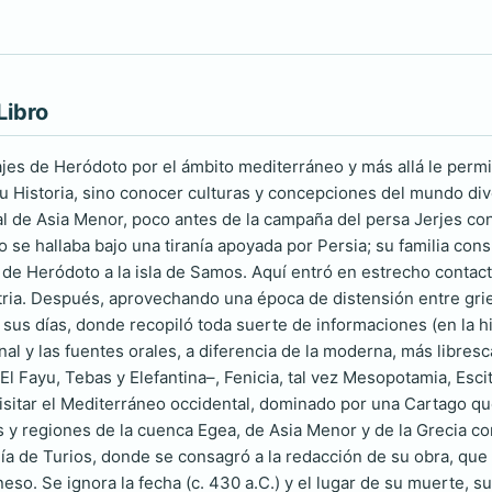
Libro
jes de Heródoto por el ámbito mediterráneo y más allá le permi
u Historia, sino conocer culturas y concepciones del mundo div
l de Asia Menor, poco antes de la campaña del persa Jerjes co
o se hallaba bajo una tiranía apoyada por Persia; su familia consp
 de Heródoto a la isla de Samos. Aquí entró en estrecho contacto
tria. Después, aprovechando una época de distensión entre grieg
sus días, donde recopiló toda suerte de informaciones (en la hi
l y las fuentes orales, a diferencia de la moderna, más libresca)
El Fayu, Tebas y Elefantina–, Fenicia, tal vez Mesopotamia, Esciti
isitar el Mediterráneo occidental, dominado por una Cartago qu
s y regiones de la cuenca Egea, de Asia Menor y de la Grecia co
ía de Turios, donde se consagró a la redacción de su obra, que
so. Se ignora la fecha (c. 430 a.C.) y el lugar de su muerte, sum