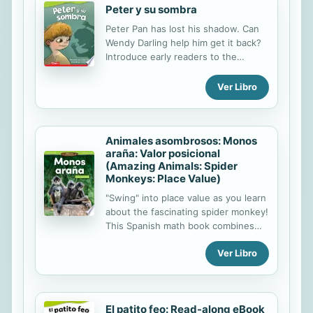
Peter y su sombra
Peter Pan has lost his shadow. Can
Wendy Darling help him get it back?
Introduce early readers to the
character Peter Pan with this
beautifully illustrated fiction reader.
Ver Libro
With high-frequency words and
simple, repetitive sentences, this
book builds foundational reading
Animales asombrosos: Monos
skills and supports early literacy.
araña: Valor posicional
(Amazing Animals: Spider
Monkeys: Place Value)
"Swing" into place value as you learn
about the fascinating spider monkey!
This Spanish math book combines
math and reading skills and uses
Ver Libro
real-life examples of problem solving
to teach subject-area content. The
dynamic images, detailed sidebars,
practice problems, and math
El patito feo: Read-along eBook
diagrams make learning place value