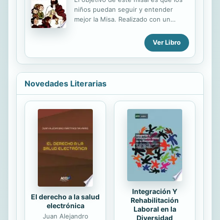
of this title and a lesson plan.
niños puedan seguir y entender
mejor la Misa. Realizado con un
diseño alegre, con dibujos y
explicaciones apropiadas.
Ver Libro
Novedades Literarias
Integración Y
El derecho a la salud
Rehabilitación
electrónica
Laboral en la
Juan Alejandro
Diversidad