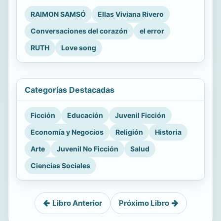
RAIMON SAMSÓ
Ellas Viviana Rivero
Conversaciones del corazón
el error
RUTH
Love song
Categorías Destacadas
Ficción
Educación
Juvenil Ficción
Economía y Negocios
Religión
Historia
Arte
Juvenil No Ficción
Salud
Ciencias Sociales
Libro Anterior
Próximo Libro