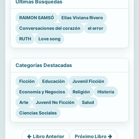
Últimas Búsquedas
RAIMON SAMSÓ
Ellas Viviana Rivero
Conversaciones del corazón
el error
RUTH
Love song
Categorías Destacadas
Ficción
Educación
Juvenil Ficción
Economía y Negocios
Religión
Historia
Arte
Juvenil No Ficción
Salud
Ciencias Sociales
Libro Anterior
Próximo Libro