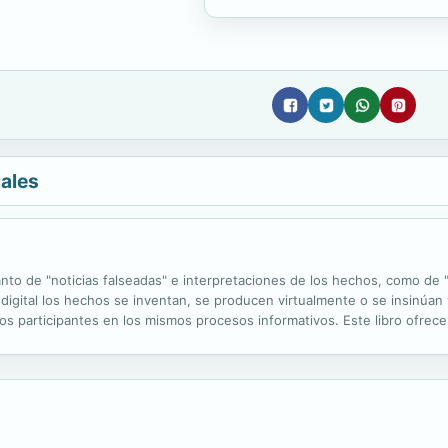
iales
anto de "noticias falseadas" e interpretaciones de los hechos, como de 
a digital los hechos se inventan, se producen virtualmente o se insinúan
os participantes en los mismos procesos informativos. Este libro ofrece 
 y procesos de reflexión que coadyuvan a forjar no sólo una mejor...