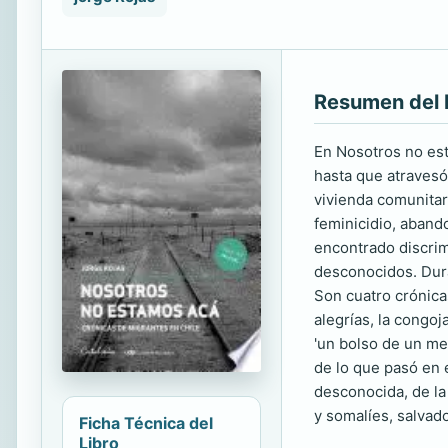
Resumen del 
En Nosotros no est
hasta que atravesó
vivienda comunitar
feminicidio, aban
encontrado discrim
desconocidos. Dura
Son cuatro crónicas
alegrías, la congoj
'un bolso de un met
de lo que pasó en e
desconocida, de la
y somalíes, salvad
Ficha Técnica del
Libro