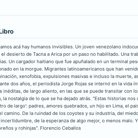
Libro
amos acá hay humanos invisibles. Un joven venezolano indocum
 el desierto de Tacna a Arica por un paso no habilitado. Una t
ias. Un cargador haitiano que fue apuñalado en un terminal pes
donado en la morgue. Migrantes latinoamericanos que han veni
inación, xenofobia, expulsiones masivas e incluso la muerte, as
nte dos años, el periodista Jorge Rojas se internó en la vida í
 inéditas, de largo aliento, en las que se puede transitar con l
a, la nostalgia de lo que se ha dejado atrás. "Estas historias n
ro de largo': padres, amores quebrados, un hijo en Lima, el pais
l camino. De la ruindad de los coyotes y su industria, del miedo a
 incertidumbre, de la esperanza de algo mejor, o menos malo. Y 
oreños y rohinjas". Florencio Ceballos