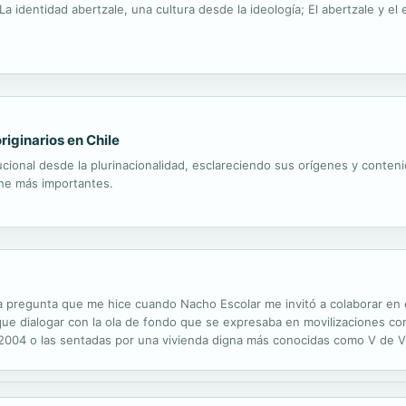
La identidad abertzale, una cultura desde la ideología; El abertzale y el
riginarios en Chile
tucional desde la plurinacionalidad, esclareciendo sus orígenes y conte
che más importantes.
 pregunta que me hice cuando Nacho Escolar me invitó a colaborar en el
ue dialogar con la ola de fondo que se expresaba en movilizaciones como 
de 2004 o las sentadas por una vivienda digna más conocidas como V de 
dana y no partidista, que el 15-M ha hecho ahora visible para todo el m