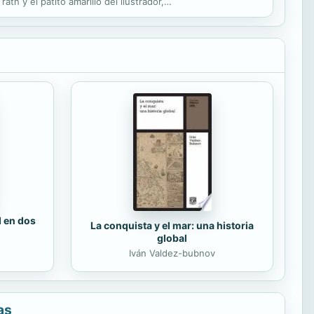
tn y el patito amarillo del ilustrador,
d en dos
La conquista y el mar: una historia
global
Iván Valdez-bubnov
as