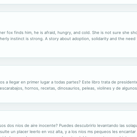
r fox finds him, he is afraid, hungry, and cold. She is not sure she sho
erly instinct is strong. A story about adoption, solidarity and the need f
os a llegar en primer lugar a todas partes? Este libro trata de presiden
, escarabajos, hornos, recetas, dinosaurios, peleas, violines y de alguno
sos dos nios de aire inocente? Puedes descubrirlo levantando las solap
esulte un placer leerlo en voz alta, y a los nios ms pequeos les encanta