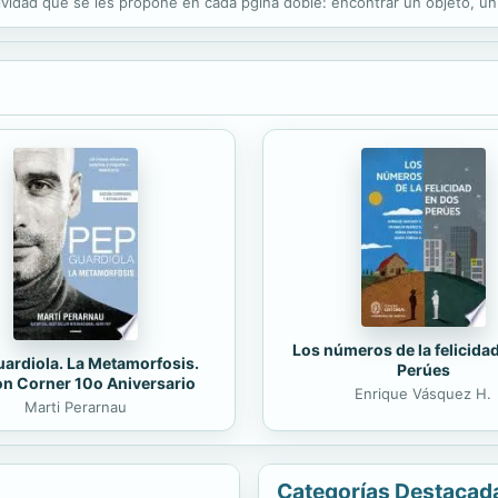
ividad que se les propone en cada pgina doble: encontrar un objeto, un ra
Los números de la felicida
ardiola. La Metamorfosis.
Perúes
on Corner 10o Aniversario
Enrique Vásquez H.
Marti Perarnau
Categorías Destacad