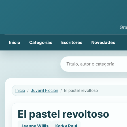
Gra
Inicio
Categorías
Escritores
Novedades
Buscar libros
Inicio
Juvenil Ficción
El pastel revoltoso
El pastel revoltoso
Jeanne Willis
Korky Paul