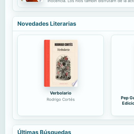
inocencia. Los nios tambin disfrutarn de la act
Stephen Cartwright.
Novedades Literarias
Verbolario
Pep Gu
Rodrigo Cortés
Edici
Últimas Búsquedas