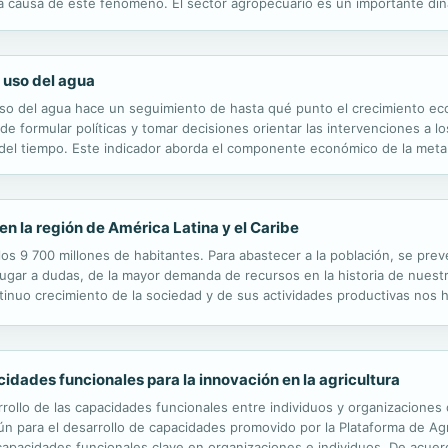
 a causa de este fenómeno. El sector agropecuario es un importante din
el combate a la pobreza. Los países de la región SICA, pese a su...
l uso del agua
l uso del agua hace un seguimiento de hasta qué punto el crecimiento 
de formular políticas y tomar decisiones orientar las intervenciones a l
so del tiempo. Este indicador aborda el componente económico de la met
 del uso del agua a nivel global y nacional. Se puede encontrar más ...
en la región de América Latina y el Caribe
s 9 700 millones de habitantes. Para abastecer a la población, se prev
 lugar a dudas, de la mayor demanda de recursos en la historia de nues
ntinuo crecimiento de la sociedad y de sus actividades productivas nos 
 fronteras exigen repensar las estrategias para enfrentar los desafíos g
cidades funcionales para la innovación en la agricultura
arrollo de las capacidades funcionales entre individuos y organizacione
mún para el desarrollo de capacidades promovido por la Plataforma de Agri
las capacidades funcionales clave en organizaciones e individuos. De acu