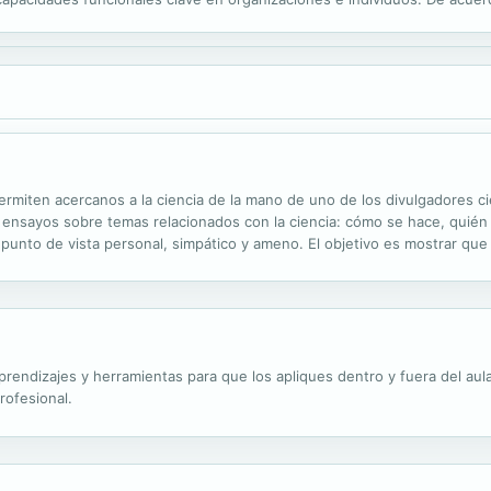
es reflexionar y aprender, colaborar, navegar la complejidad, y...
ten acercanos a la ciencia de la mano de uno de los divulgadores cie
 ensayos sobre temas relacionados con la ciencia: cómo se hace, quién l
punto de vista personal, simpático y ameno. El objetivo es mostrar que l
aprendizajes y herramientas para que los apliques dentro y fuera del aul
rofesional.