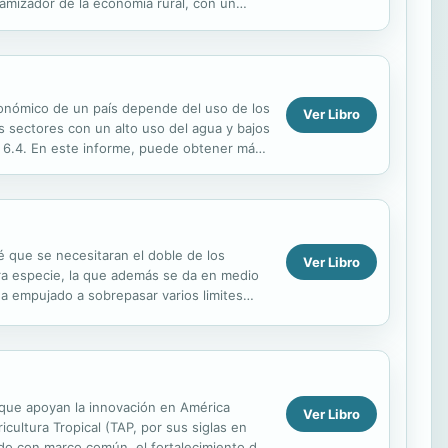
amizador de la economía rural, con un
económico de un país depende del uso de los
Ver Libro
os sectores con un alto uso del agua y bajos
a 6.4. En este informe, puede obtener más
é que se necesitaran el doble de los
Ver Libro
tra especie, la que además se da en medio
ha empujado a sobrepasar varios limites
lobales....
s que apoyan la innovación en América
Ver Libro
cultura Tropical (TAP, por sus siglas en
erdo con marco común, el fortalecimiento de