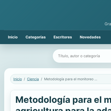
Gra
Inicio
Categorías
Escritores
Novedades
Buscar libros
Inicio
Ciencia
Metodología para el monitoreo y evaluación de buenas prácticas en agricultura para la adaptación al cambio climático y la gestión integral del riesgo de desastres
Metodología para el m
agricultura para la ad