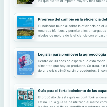
las que sufrirá el impacto mayor y más rápido
papel primordial en la seguridad alimentaria y 
Progreso del cambio en la eficiencia de
El indicador mundial sobre la eficiencia en e
recursos hídricos, y permite a los encargados 
niveles de mejora de la eficiencia con el pa
información sobre el progreso en la eficiencia
Legislar para promover la agroecología 
Dentro de 30 años se espera que esta ronde lo
alimentos que hoy se producen. Se trata, sin
de una crisis climática sin precedentes. El co
ecológicos. Las consecuencias de superar esas
Guía para el fortalecimiento de las capa
El propósito de esta guía es contribuir al des
Latina. En la guía se ha utilizado el marco co
inglés), con el fin de identificar y reforzar 