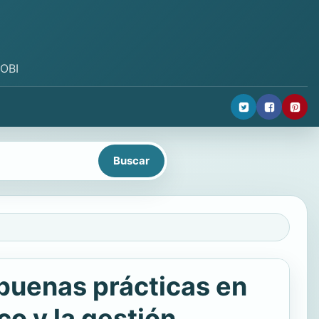
MOBI
 buenas prácticas en
co y la gestión