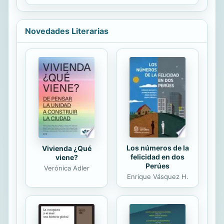
faisanes, tanto en cautividad como
en su hábitat natural. Especies
incluidas en el VOLUMEN 1
Novedades Literarias
Ensangrentado, Tragopan
Occidental, Tragopan Satyr, Tragopan
Temminck, Tragopan Blyth, Tragopan
Cabot, Koklas, Monal del Himalaya,
Monal Sclater, Monal Chino, Gallo
verde, Gallo rojo, Gallo Sonnerat,
Gallo Lafayette, Salvadori, Edwards y
Faisán Vietnamita, Kalij, Plateado,...
Los números de la
Vivienda ¿Qué
felicidad en dos
viene?
Perúes
Verónica Adler
Enrique Vásquez H.