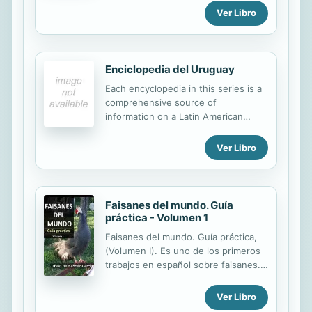
Ver Libro
el tratamiento de dificultades del
aprendizaje con una amplia
experiencia docente.
Enciclopedia del Uruguay
Each encyclopedia in this series is a
comprehensive source of
information on a Latin American
nation.
Ver Libro
Faisanes del mundo. Guía
práctica - Volumen 1
Faisanes del mundo. Guía práctica,
(Volumen I). Es uno de los primeros
trabajos en español sobre faisanes.
Los objetivos de este trabajo, están
centrados en la clasificación, estudio
Ver Libro
y divulgación del estado actual de los